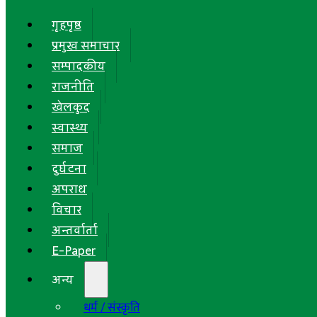
गृहपृष्ठ
प्रमुख समाचार
सम्पादकीय
राजनीति
खेलकुद
स्वास्थ्य
समाज
दुर्घटना
अपराध
विचार
अन्तर्वार्ता
E-Paper
अन्य
धर्म / संस्कृति