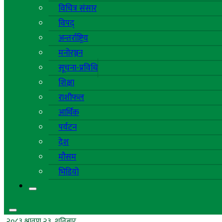
विचित्र संसार
विपद्
अन्तर्राष्ट्रिय
मनोरञ्जन
सूचना-प्रविधि
शिक्षा
राशीफल
आर्थिक
पर्यटन
देश
मौसम
भिडियो
२०८३ श्रावण २३, शनिबार