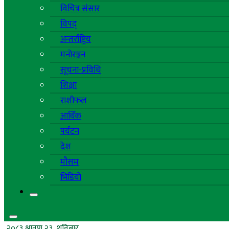
विचित्र संसार
विपद्
अन्तर्राष्ट्रिय
मनोरञ्जन
सूचना-प्रविधि
शिक्षा
राशीफल
आर्थिक
पर्यटन
देश
मौसम
भिडियो
२०८३ श्रावण २३, शनिबार