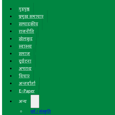
गृहपृष्ठ
प्रमुख समाचार
सम्पादकीय
राजनीति
खेलकुद
स्वास्थ्य
समाज
दुर्घटना
अपराध
विचार
अन्तर्वार्ता
E-Paper
अन्य
धर्म / संस्कृति