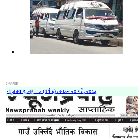
E-PAPER
न्यूजप्रवाह, अङ्क – ३ (वर्ष ६) : साउन २० गते, २०८३