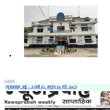
E-PAPER
न्यूजप्रवाह, अङ्क – ३ (वर्ष ६) : साउन २० गते, २०८३