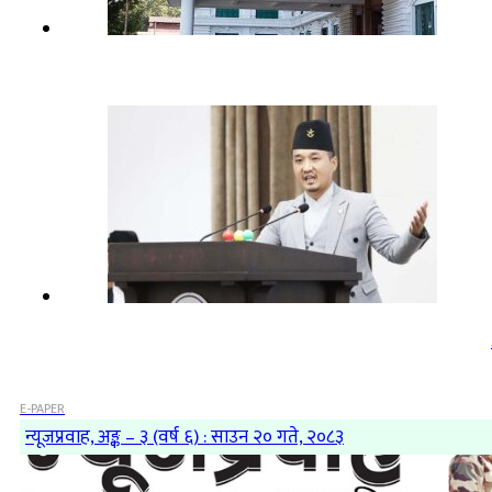
E-PAPER
न्यूजप्रवाह, अङ्क – ३ (वर्ष ६) : साउन २० गते, २०८३