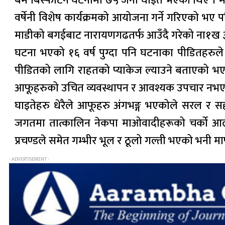
बम बिस्फोटन घटनामा ७५ जना घाइते भएका थिए । माड
वर्षेनी विशेष कार्यक्रमको आयोजना गर्ने गरिएको भ
माडीको बगईबाट नारायणगढतर्फ आउँदै गरेको ना१ख ३२
घटना भएको १६ वर्ष पुग्दा पनि घटनाका पीडितहरुले भ
पीडितको लागि राहतको प्याकेज ल्याउने बताएको भए प
आफूहरुको उचित व्यवस्थापन र आवश्यक उपचार नभएक
घाइतेहरु धेरैले आफूहरु अंगभङ्ग भएकोले सरल र सहज
जगतमा तात्कालिन नेकपा माओवादीहरूको चर्को आलो
प्रचण्डले समेत गम्भीर भूल र ठूलो गल्ती भएको भनी म
- ADVERTISEMENT -