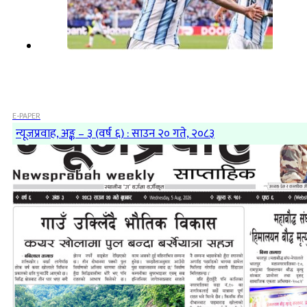
E-PAPER
न्यूजप्रवाह, अङ्क – ३ (वर्ष ६) : साउन २० गते, २०८३