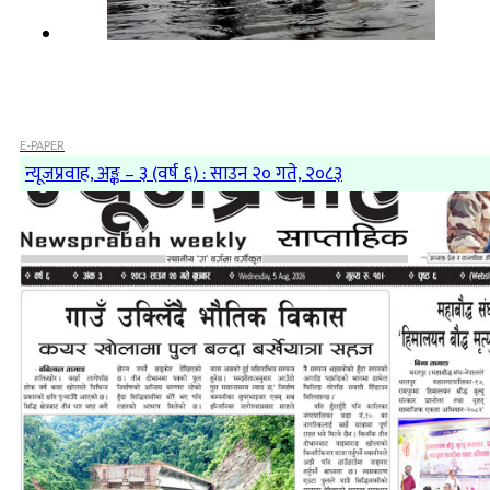
E-PAPER
न्यूजप्रवाह, अङ्क – ३ (वर्ष ६) : साउन २० गते, २०८३