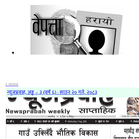
E-PAPER
न्यूजप्रवाह, अङ्क – ३ (वर्ष ६) : साउन २० गते, २०८३