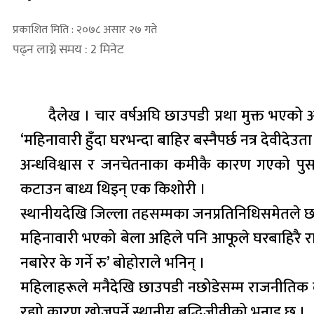
प्रकाशित मिति : २०७८ असार २७ गते
पढ्न लाग्ने समय : 2 मिनेट
दैलेख । चार वर्षअघि छाउपडी प्रथा मुक्त भए
‘महिनावारी हुँदा घरभन्दा बाहिर बस्नैपर्छ नत्र देवीदेउता
अन्धविश्वास र जनचेतनाका कमीकै कारण गएको पुसको
कटाउन बाध्य थिइन् एक किशोरी ।
स्थानीयदेखि जिल्ला तहसम्मका जनप्रतिनिधिसमेतले छाउप
महिनावारी भएको बेला अहिले पनि आफूले घरबाहिरै रात 
नबारेर के गर्ने रु’ बोहोराले भनिन् ।
महिलाहरूले मनैदेखि छाउपडी नछोडेसम्म राजनीतिक दल
रह्यो कारण खोज्नुपर्ने स्थानीय बुद्धिजीवीको भनाइ छ ।