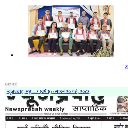
उ
E-PAPER
न्यूजप्रवाह, अङ्क – ३ (वर्ष ६) : साउन २० गते, २०८३