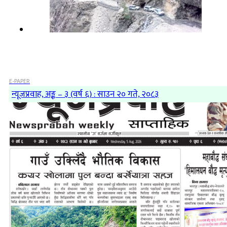
E-PAPER
न्यूजप्रवाह, अङ्क – ३ (वर्ष ६) : साउन २० गते, २०८३