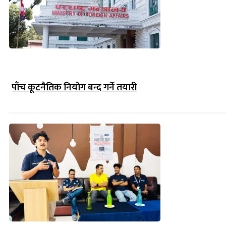
पाँच कूटनैतिक नियोग बन्द गर्ने तयारी