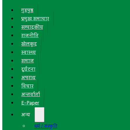
गृहपृष्ठ
प्रमुख समाचार
सम्पादकीय
राजनीति
खेलकुद
स्वास्थ्य
समाज
दुर्घटना
अपराध
विचार
अन्तर्वार्ता
E-Paper
अन्य
धर्म / संस्कृति