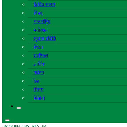
विचित्र संसार
विपद्
अन्तर्राष्ट्रिय
मनोरञ्जन
सूचना-प्रविधि
शिक्षा
राशीफल
आर्थिक
पर्यटन
देश
मौसम
भिडियो
२०८३ श्रावण २४, आईतवार