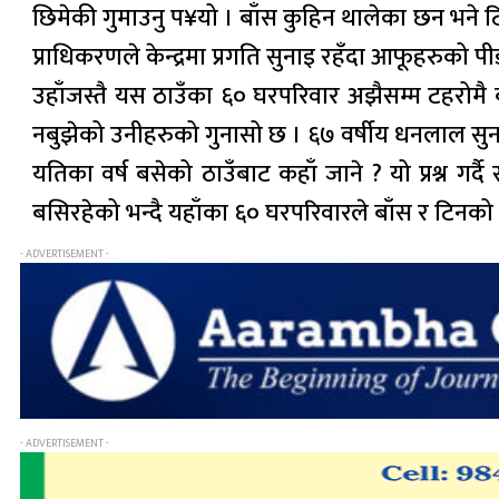
छिमेकी गुमाउनु प¥यो । बाँस कुहिन थालेका छन भने टि
प्राधिकरणले केन्द्रमा प्रगति सुनाइ रहँदा आफूहरुको पीडा
उहाँजस्तै यस ठाउँका ६० घरपरिवार अझैसम्म टहरोमै बस
नबुझेको उनीहरुको गुनासो छ । ६७ वर्षीय धनलाल स
यतिका वर्ष बसेको ठाउँबाट कहाँ जाने ? यो प्रश्न गर
बसिरहेको भन्दै यहाँका ६० घरपरिवारले बाँस र टिनक
- ADVERTISEMENT -
- ADVERTISEMENT -