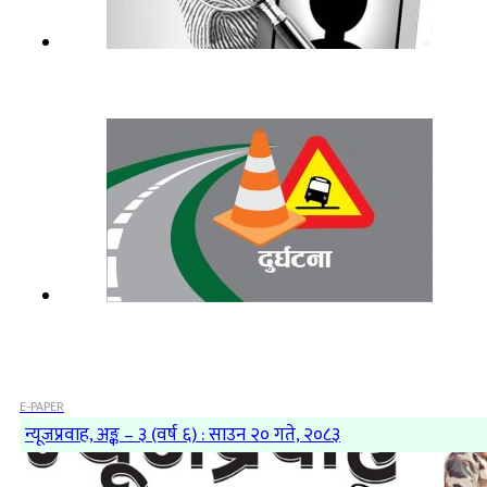
E-PAPER
न्यूजप्रवाह, अङ्क – ३ (वर्ष ६) : साउन २० गते, २०८३