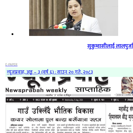
सुकुम्वासीलाई लालपुर्ज
E-PAPER
न्यूजप्रवाह, अङ्क – ३ (वर्ष ६) : साउन २० गते, २०८३