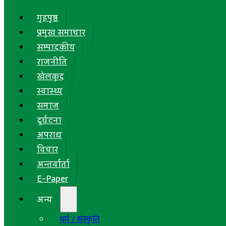
गृहपृष्ठ
प्रमुख समाचार
सम्पादकीय
राजनीति
खेलकुद
स्वास्थ्य
समाज
दुर्घटना
अपराध
विचार
अन्तर्वार्ता
E-Paper
अन्य
धर्म / संस्कृति