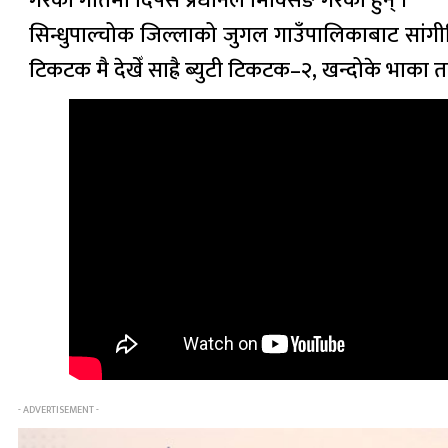
गरेको गीतमा दिपेस प्रधानले मिक्सिङ गरेको हुन् ।
सिन्धुपाल्चोक जिल्लाको जुगल गाउँपालिकाबाट सांगी
टिकटक मै देखेँ साह्रै ब्युटी टिकटक–२, खन्दोके भाक
- ADVERTISEMENT -