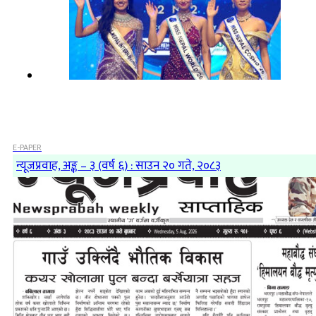
E-PAPER
न्यूजप्रवाह, अङ्क – ३ (वर्ष ६) : साउन २० गते, २०८३