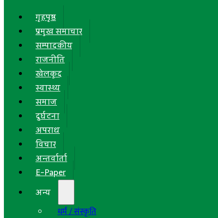
गृहपृष्ठ
प्रमुख समाचार
सम्पादकीय
राजनीति
खेलकुद
स्वास्थ्य
समाज
दुर्घटना
अपराध
विचार
अन्तर्वार्ता
E-Paper
अन्य
धर्म / संस्कृति