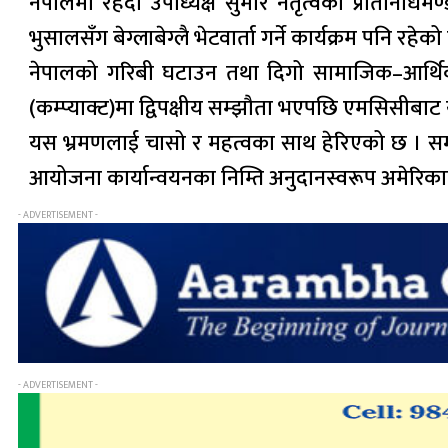
नेपालमा रहँदा उपाध्यक्ष सुमार नेतृत्वको प्रतिनिधिमण्ड
भुसालसँग बेग्लाबेग्लै भेटवार्ता गर्ने कार्यक्रम पनि रहेको
नेपालको गरिबी घटाउन तथा दिगो सामाजिक–आर्थिक
(कम्प्याक्ट)मा द्विपक्षीय सम्झौता भएपछि एमसिसीब
यस भ्रमणलाई चासो र महत्वका साथ हेरिएको छ । सम्
आयोजना कार्यान्वयनका निम्ति अनुदानस्वरूप अमेरिकाबा
- ADVERTISEMENT -
- ADVERTISEMENT -