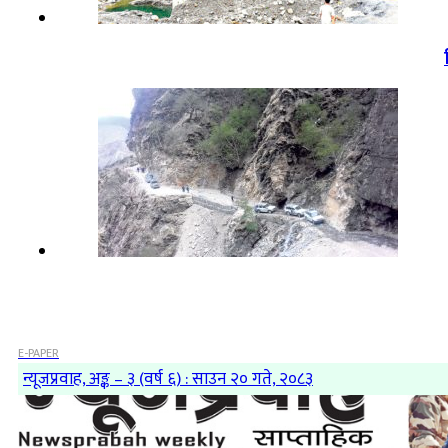
E-PAPER
न्यूजप्रवाह, अङ्क – ३ (वर्ष ६) : साउन २० गते, २०८३