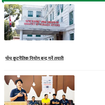
पाँच कूटनैतिक नियोग बन्द गर्ने तयारी