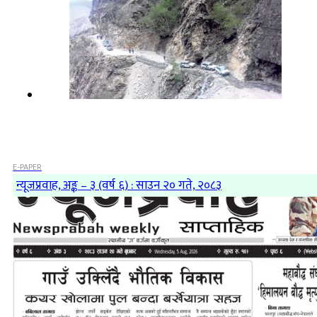
E-PAPER
न्यूजप्रवाह, अङ्क – ३ (वर्ष ६) : साउन २० गते, २०८३