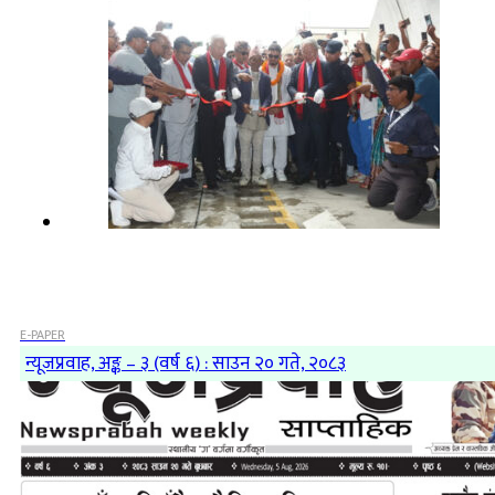
E-PAPER
न्यूजप्रवाह, अङ्क – ३ (वर्ष ६) : साउन २० गते, २०८३