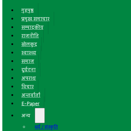
गृहपृष्ठ
प्रमुख समाचार
सम्पादकीय
राजनीति
खेलकुद
स्वास्थ्य
समाज
दुर्घटना
अपराध
विचार
अन्तर्वार्ता
E-Paper
अन्य
धर्म / संस्कृति