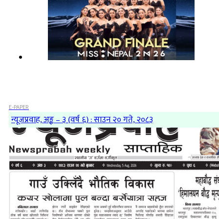
E-PAPER
न्यूजप्रवाह, अङ्क – ३ (वर्ष ६) : साउन २० गते, २०८३