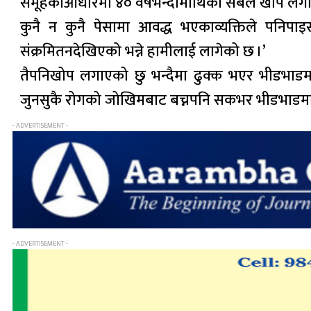
समूहकाआधारमा ४० वर्षभन्दामाथिका सबैले खोप लगाइसके,
कुनै न कुनै पेसामा आवद्ध भएकाव्यक्तिले पनि
संक्रमितनदेखिएको भन्ने हामीलाई लागेको छ ।’
तैपनिखोप लगाएको छु भन्दैमा ढुक्क भएर भीडभाडमा
जुनसुकै रोगको जोखिमबाट बच्नपनि सकभर भीडभाडमा ज
- ADVERTISEMENT -
- ADVERTISEMENT -