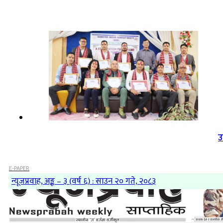
उ
E-PAPER
न्यूजप्रवाह, अङ्क – ३ (वर्ष ६) : साउन २० गते, २०८३