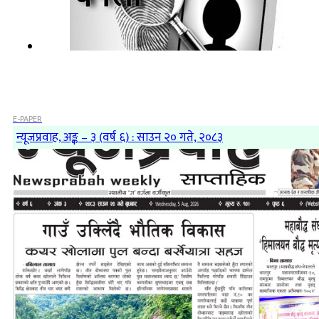
E-PAPER
न्यूजप्रवाह, अङ्क – ३ (वर्ष ६) : साउन २० गते, २०८३