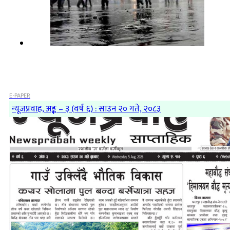
E-PAPER
न्यूजप्रवाह, अङ्क – ३ (वर्ष ६) : साउन २० गते, २०८३