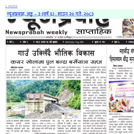
E-PAPER
न्यूजप्रवाह, अङ्क – ३ (वर्ष ६) : साउन २० गते, २०८३