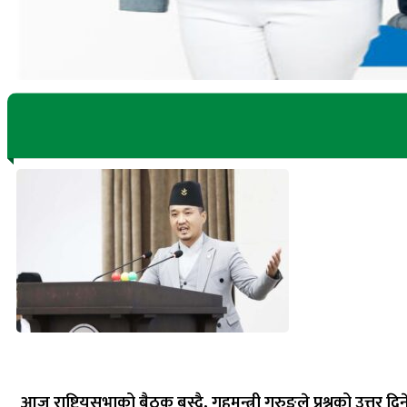
आज राष्ट्रियसभाको बैठक बस्दै, गृहमन्त्री गुरुङले प्रश्नको उत्तर दिन