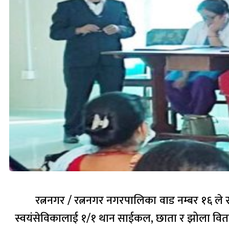
रत्ननगर / रत्ननगर नगरपालिका वाड नम्बर १६ ले
स्वयंसेविकालाई १/१ थान साईकल, छाता र झोला वितर