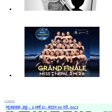
E-PAPER
न्यूजप्रवाह, अङ्क – ३ (वर्ष ६) : साउन २० गते, २०८३