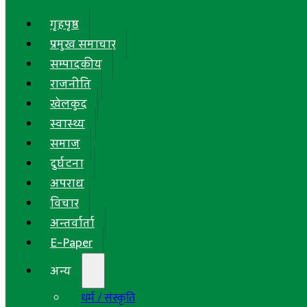
गृहपृष्ठ
प्रमुख समाचार
सम्पादकीय
राजनीति
खेलकुद
स्वास्थ्य
समाज
दुर्घटना
अपराध
विचार
अन्तर्वार्ता
E-Paper
अन्य
धर्म / संस्कृति