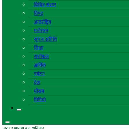
विचित्र संसार
विपद्
अन्तर्राष्ट्रिय
मनोरञ्जन
सूचना-प्रविधि
शिक्षा
राशीफल
आर्थिक
पर्यटन
देश
मौसम
भिडियो
२०८३ श्रावण २३, शनिबार