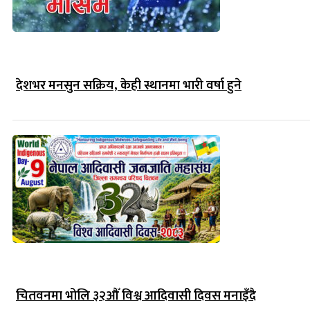
देशभर मनसुन सक्रिय, केही स्थानमा भारी वर्षा हुने
चितवनमा भोलि ३२औँ विश्व आदिवासी दिवस मनाइँदै