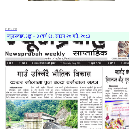
E-PAPER
न्यूजप्रवाह, अङ्क – ३ (वर्ष ६) : साउन २० गते, २०८३