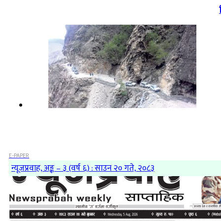
E-PAPER
न्यूजप्रवाह, अङ्क – ३ (वर्ष ६) : साउन २० गते, २०८३