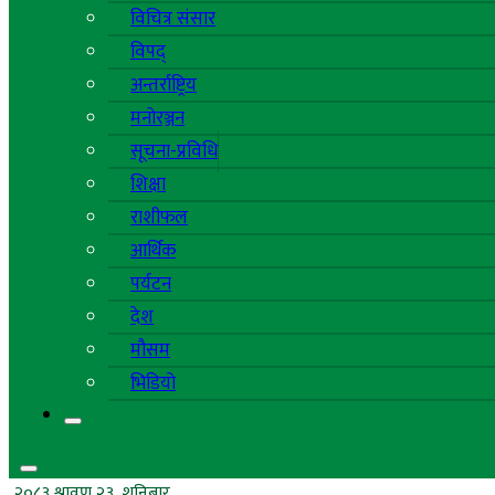
विचित्र संसार
विपद्
अन्तर्राष्ट्रिय
मनोरञ्जन
सूचना-प्रविधि
शिक्षा
राशीफल
आर्थिक
पर्यटन
देश
मौसम
भिडियो
२०८३ श्रावण २३, शनिबार