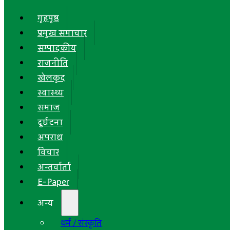
गृहपृष्ठ
प्रमुख समाचार
सम्पादकीय
राजनीति
खेलकुद
स्वास्थ्य
समाज
दुर्घटना
अपराध
विचार
अन्तर्वार्ता
E-Paper
अन्य
धर्म / संस्कृति