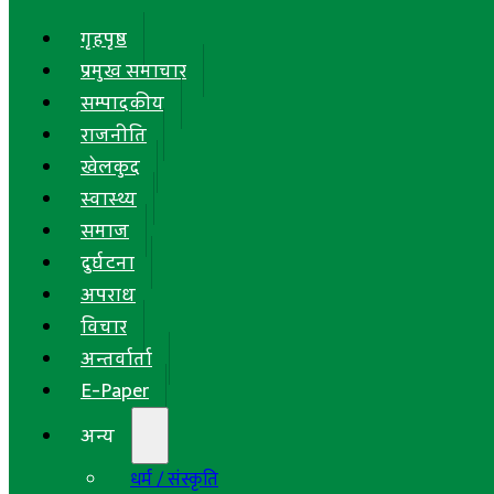
गृहपृष्ठ
प्रमुख समाचार
सम्पादकीय
राजनीति
खेलकुद
स्वास्थ्य
समाज
दुर्घटना
अपराध
विचार
अन्तर्वार्ता
E-Paper
अन्य
धर्म / संस्कृति