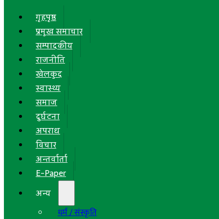
गृहपृष्ठ
प्रमुख समाचार
सम्पादकीय
राजनीति
खेलकुद
स्वास्थ्य
समाज
दुर्घटना
अपराध
विचार
अन्तर्वार्ता
E-Paper
अन्य
धर्म / संस्कृति