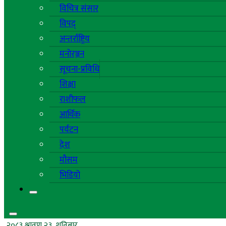
विचित्र संसार
विपद्
अन्तर्राष्ट्रिय
मनोरञ्जन
सूचना-प्रविधि
शिक्षा
राशीफल
आर्थिक
पर्यटन
देश
मौसम
भिडियो
२०८३ श्रावण २३, शनिबार