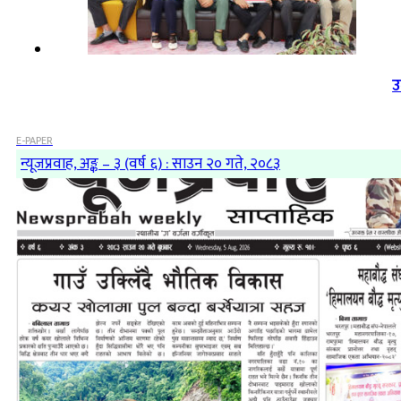
उ
E-PAPER
न्यूजप्रवाह, अङ्क – ३ (वर्ष ६) : साउन २० गते, २०८३