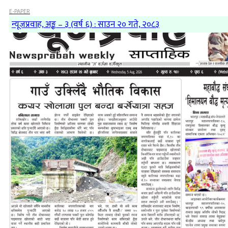
E-PAPER
न्यूजप्रवाह, अङ्क – ३ (वर्ष ६) : साउन २० गते, २०८३