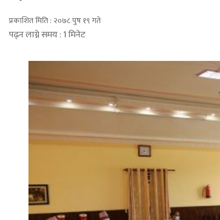
प्रकाशित मिति : २०७८ पुष १९ गते
पढ्न लाग्ने समय : 1 मिनेट