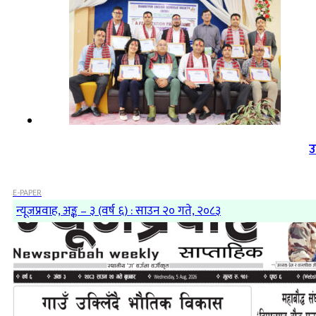
उ
E-PAPER
न्यूजप्रवाह, अङ्क – ३ (वर्ष ६) : साउन २० गते, २०८३