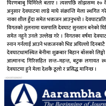
घिरणबाबु घिमिरेले बताए । त्यसपछि साँझसम्म १० 
अनुसार देवघाटमा लाग्ने माघे संक्रान्ति मेला स्थगि
नाका शील हुँदा समेत भक्तजन आउनुभयो । देवघाटप्रत
विगतको तुलनामा यसपालि देवघाट सुनसान बनेको घिमिरे
समेत नहुने उनले उल्लेख गरे । विगतका वर्षमा देवघा
स्नान गर्नलाई आउने भक्तजनको भिड अघिल्लो दिनबाटै लाग्
देवघाटधामस्थित बेनीमा शुक्रबार बिहान बाँसको लिङ्ग
आत्मानन्द गिरिसहित सन्त–महन्त, बटुक लगायत स्थान
देवघाटमा हुने मेला देशकै ठूलो र प्रसिद्ध मानिन्छ ।
- ADVERTISEMENT -