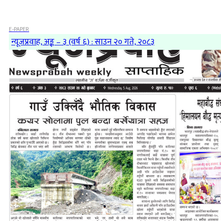
E-PAPER
न्यूजप्रवाह, अङ्क – ३ (वर्ष ६) : साउन २० गते, २०८३