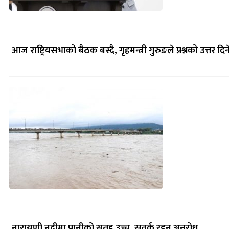
आज राष्ट्रियसभाको बैठक बस्दै, गृहमन्त्री गुरुङले प्रश्नको उत्तर दिन
नारायणी नदीमा पानीको सतह उच्च, सतर्क रहन अनुरोध