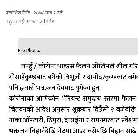
प्रकाशित मिति : २०७८ माघ २ गते
पढ्न लाग्ने समय : 2 मिनेट
File Photo.
तनहुँ / कोरोना भाइरस फैलने जोखिमले शील गरिएको
गोसाइँकुण्डबाट बगेको त्रिशूली र दामोदरकुण्डबाट बगेको
पनि हजारौँ भक्तजन देवघाट पुगेका हुन् ।
कोरोनाको ओमिक्रोन भेरियन्ट समुदाय स्तरमा फैलन था
चितवनको आदेश अनुसार शुक्रबार दिउँसो २ बजेदेखि शनिब
नाका आँपटारी, ठिमुरा, दासढुंगा र रामनगरबाट प्रवेश
भक्तजन बिहानैदेखि गेटमा आएर बसेपछि बिहान साढे ८ ब