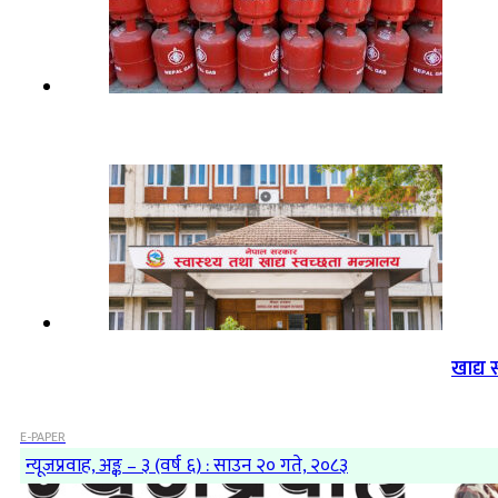
खाद्य 
E-PAPER
न्यूजप्रवाह, अङ्क – ३ (वर्ष ६) : साउन २० गते, २०८३