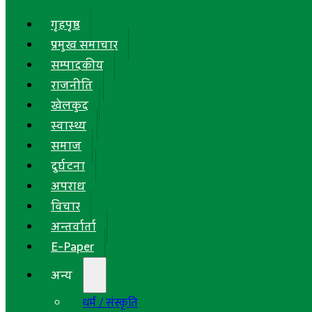
गृहपृष्ठ
प्रमुख समाचार
सम्पादकीय
राजनीति
खेलकुद
स्वास्थ्य
समाज
दुर्घटना
अपराध
विचार
अन्तर्वार्ता
E-Paper
अन्य
धर्म / संस्कृति