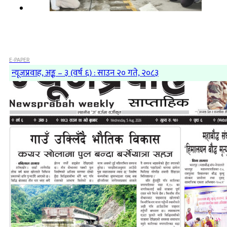
E-PAPER
न्यूजप्रवाह, अङ्क – ३ (वर्ष ६) : साउन २० गते, २०८३