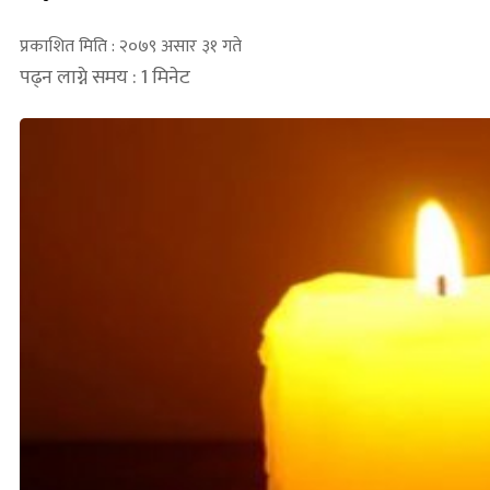
प्रकाशित मिति : २०७९ असार ३१ गते
पढ्न लाग्ने समय : 1 मिनेट