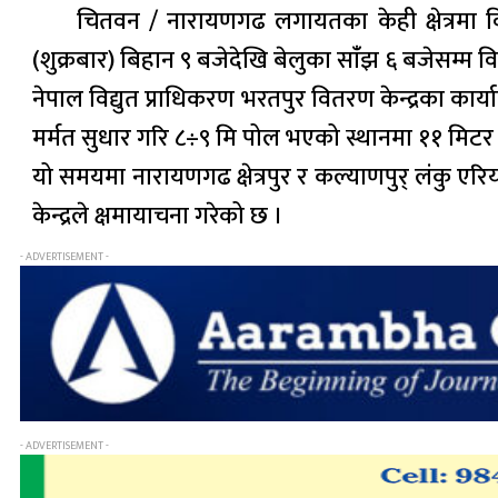
चितवन / नारायणगढ लगायतका केही क्षेत्रमा वि
(शुक्रबार) बिहान ९ बजेदेखि बेलुका सांँझ ६ बजेसम्म वि
नेपाल विद्युत प्राधिकरण भरतपुर वितरण केन्द्रका कार्
मर्मत सुधार गरि ८÷९ मि पोल भएको स्थानमा ११ मिटर पो
यो समयमा नारायणगढ क्षेत्रपुर र कल्याणपुर् लंकु एरिय
केन्द्रले क्षमायाचना गरेको छ ।
- ADVERTISEMENT -
- ADVERTISEMENT -