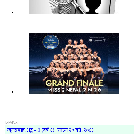
E-PAPER
न्यूजप्रवाह, अङ्क – ३ (वर्ष ६) : साउन २० गते, २०८३