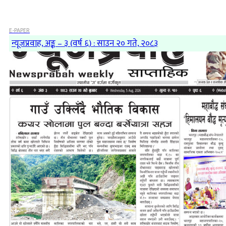
E-PAPER
न्यूजप्रवाह, अङ्क – ३ (वर्ष ६) : साउन २० गते, २०८३