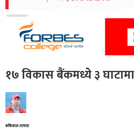
- ADVERTISEMENT -
१७ विकास बैंकमध्ये ३ घाटाम
बबिलाल तामाङ