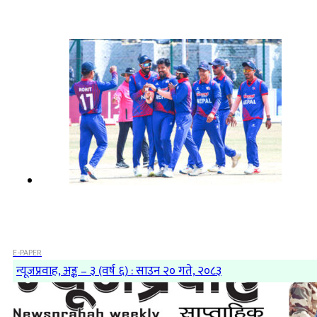
E-PAPER
न्यूजप्रवाह, अङ्क – ३ (वर्ष ६) : साउन २० गते, २०८३