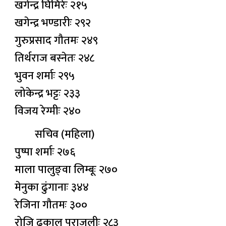
खगेन्द्र घिमिरेः २१५
खगेन्द्र भण्डारीः २९२
गुरुप्रसाद गौतमः २४९
तिर्थराज बस्नेतः २४८
भुवन शर्माः २९५
लोकेन्द्र भट्टः २३३
विजय रेग्मीः २४०
सचिव (महिला)
पुष्पा शर्माः २७६
माला पालुङ्वा लिम्बूः २७०
मेनुका ढुंगानाः ३४४
रेजिना गौतमः ३००
रोजि ढकाल पराजुलीः २८३