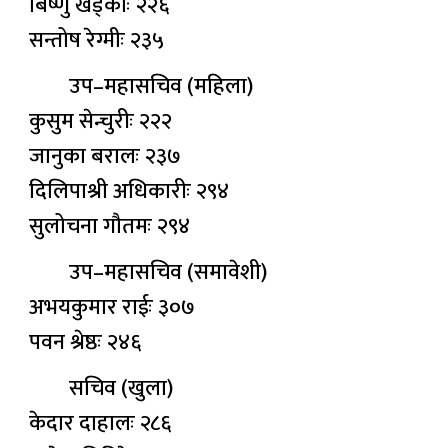
बिष्णु खड्काः २२६
सन्तोष रेग्मीः २३५
उप–महासचिव (महिला)
कुसुम सेन्चुरीः २२२
जानुका बरालः २३७
दिलिपाश्री अधिकारीः २९४
सुलोचना गौतमः २९४
उप–महासचिव (समावेशी)
अभयकुमार राईः ३०७
पवन श्रेष्ठः २४६
सचिव (खुला)
केदार दाहालः २८६