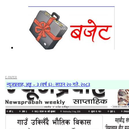
E-PAPER
न्यूजप्रवाह, अङ्क – ३ (वर्ष ६) : साउन २० गते, २०८३