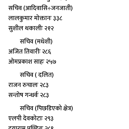
सचिव (आदिवासि÷जनजाती)
लालकुमार मोक्तानः ३३८
सुशील थकालीः २१२
सचिव (मधेशी)
अजित तिवारीः २८६
ओमप्रकाश साहः २५७
सचिव ( दलित)
राजन रुचालः २८३
सन्तोष गन्धर्वः २८३
सचिव (पिछडिएको क्षेत्र)
एलपी देवकोटाः २९३
दयाराम पण्डितः २८१