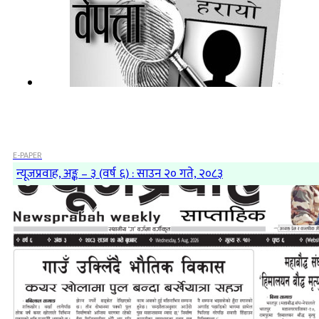
E-PAPER
न्यूजप्रवाह, अङ्क – ३ (वर्ष ६) : साउन २० गते, २०८३