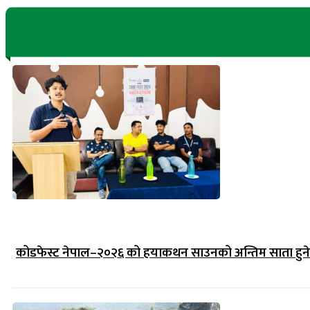
कोडफेस्ट नेपाल–२०२६ को हयाकथन साउनको अन्तिम साता हुने