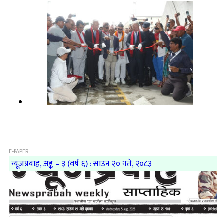
E-PAPER
न्यूजप्रवाह, अङ्क – ३ (वर्ष ६) : साउन २० गते, २०८३