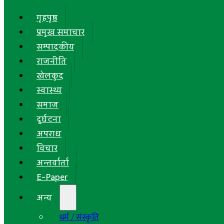
गृहपृष्ठ
प्रमुख समाचार
सम्पादकीय
राजनीति
खेलकुद
स्वास्थ्य
समाज
दुर्घटना
अपराध
विचार
अन्तर्वार्ता
E-Paper
अन्य
धर्म / संस्कृति