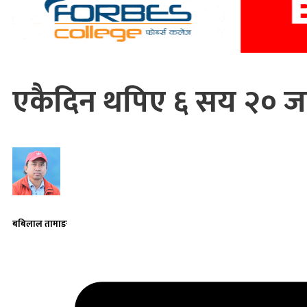
एकैदिन थपिए ६ सय २० जन
बबिलाल तामाङ