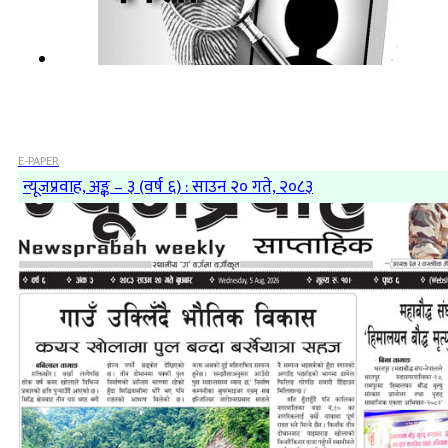
E-PAPER
न्यूजप्रवाह, अङ्क – ३ (वर्ष ६) : साउन २० गते, २०८३