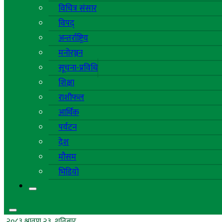
विचित्र संसार
विपद्
अन्तर्राष्ट्रिय
मनोरञ्जन
सूचना-प्रविधि
शिक्षा
राशीफल
आर्थिक
पर्यटन
देश
मौसम
भिडियो
२०८३ श्रावण २३, शनिबार