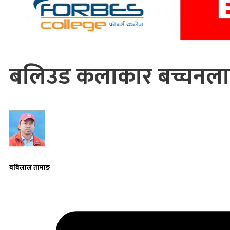
बलिउड कलाकार बच्चनलाई क
बबिलाल तामाङ