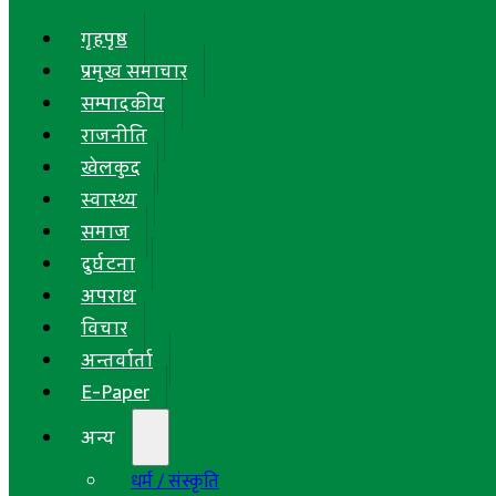
गृहपृष्ठ
प्रमुख समाचार
सम्पादकीय
राजनीति
खेलकुद
स्वास्थ्य
समाज
दुर्घटना
अपराध
विचार
अन्तर्वार्ता
E-Paper
अन्य
धर्म / संस्कृति