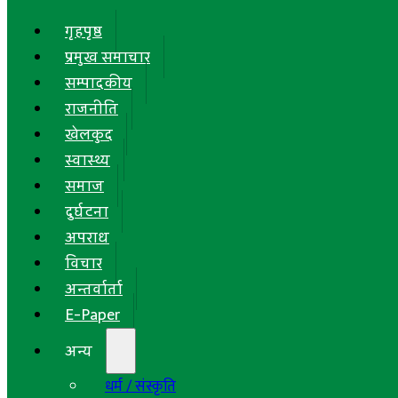
गृहपृष्ठ
प्रमुख समाचार
सम्पादकीय
राजनीति
खेलकुद
स्वास्थ्य
समाज
दुर्घटना
अपराध
विचार
अन्तर्वार्ता
E-Paper
अन्य
धर्म / संस्कृति