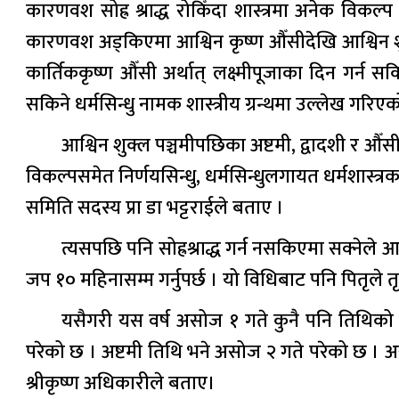
कारणवश सोह्र श्राद्ध रोकिँदा शास्त्रमा अनेक विकल्प
कारणवश अड्किएमा आश्विन कृष्ण औँसीदेखि आश्विन शुक्
कार्तिककृष्ण औँसी अर्थात् लक्ष्मीपूजाका दिन गर्न सक
सकिने धर्मसिन्धु नामक शास्त्रीय ग्रन्थमा उल्लेख गरिए
आश्विन शुक्ल पञ्चमीपछिका अष्टमी, द्वादशी र औँसी,
विकल्पसमेत निर्णयसिन्धु, धर्मसिन्धुलगायत धर्मशास्त्रक
समिति सदस्य प्रा डा भट्टराईले बताए ।
त्यसपछि पनि सोह्रश्राद्ध गर्न नसकिएमा सक्नेले आफ
जप १० महिनासम्म गर्नुपर्छ । यो विधिबाट पनि पितृले तृप्ति
यसैगरी यस वर्ष असोज १ गते कुनै पनि तिथिको श्
परेको छ । अष्टमी तिथि भने असोज २ गते परेको छ । असोज 
श्रीकृष्ण अधिकारीले बताए।