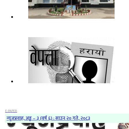
E-PAPER
न्यूजप्रवाह, अङ्क – ३ (वर्ष ६) : साउन २० गते, २०८३